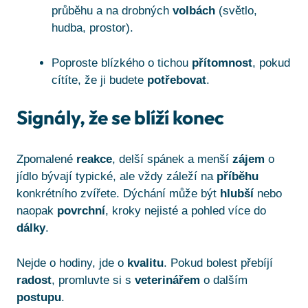
průběhu a na drobných
volbách
(světlo,
hudba, prostor).
Poproste blízkého o tichou
přítomnost
, pokud
cítíte, že ji budete
potřebovat
.
Signály, že se blíží konec
Zpomalené
reakce
, delší spánek a menší
zájem
o
jídlo bývají typické, ale vždy záleží na
příběhu
konkrétního zvířete. Dýchání může být
hlubší
nebo
naopak
povrchní
, kroky nejisté a pohled více do
dálky
.
Nejde o hodiny, jde o
kvalitu
. Pokud bolest přebíjí
radost
, promluvte si s
veterinářem
o dalším
postupu
.