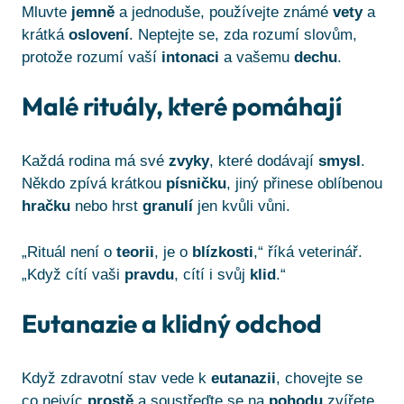
Mluvte
jemně
a jednoduše, používejte známé
vety
a
krátká
oslovení
. Neptejte se, zda rozumí slovům,
protože rozumí vaší
intonaci
a vašemu
dechu
.
Malé rituály, které pomáhají
Každá rodina má své
zvyky
, které dodávají
smysl
.
Někdo zpívá krátkou
písničku
, jiný přinese oblíbenou
hračku
nebo hrst
granulí
jen kvůli vůni.
„Rituál není o
teorii
, je o
blízkosti
,“ říká veterinář.
„Když cítí vaši
pravdu
, cítí i svůj
klid
.“
Eutanazie a klidný odchod
Když zdravotní stav vede k
eutanazii
, chovejte se
co nejvíc
prostě
a soustřeďte se na
pohodu
zvířete.