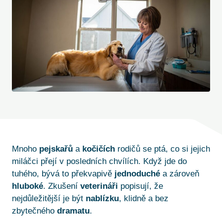
Mnoho
pejskařů
a
kočičích
rodičů se ptá, co si jejich
miláčci přejí v posledních chvílích. Když jde do
tuhého, bývá to překvapivě
jednoduché
a zároveň
hluboké
. Zkušení
veterináři
popisují, že
nejdůležitější je být
nablízku
, klidně a bez
zbytečného
dramatu
.