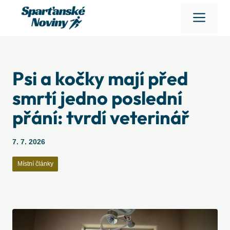
Přeskočit
Men
na
obsah
Psi a kočky mají před
smrtí jedno poslední
přání: tvrdí veterinář
7. 7. 2026
Místní články