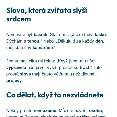
Slova, která zvířata slyší
srdcem
Nemusíte být
básník
. Stačí říct: „Jsem tady,
lásko
.
Dýchám s
tebou
.“ Nebo: „Děkuju ti za každý
den
,
můj statečný
kamaráde
.“
Jedna majitelka mi řekla: „Když jsem mu tiše
vyprávěla
náš první výlet, přestal se
třást
.“ Tato
prostá
slova
mají často větší sílu než dlouhé
projevy
.
Co dělat, když to nezvládnete
Někdy prostě
nemůžeme
. Můžete pověřit
osobu
,