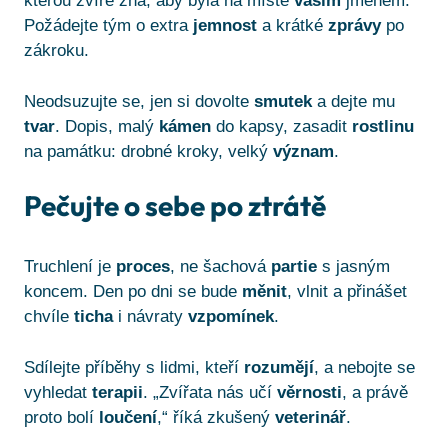
kterou zvíře zná, aby byla na místě
vaším
jménem.
Požádejte tým o extra
jemnost
a krátké
zprávy
po
zákroku.
Neodsuzujte se, jen si dovolte
smutek
a dejte mu
tvar
. Dopis, malý
kámen
do kapsy, zasadit
rostlinu
na památku: drobné kroky, velký
význam
.
Pečujte o sebe po ztrátě
Truchlení je
proces
, ne šachová
partie
s jasným
koncem. Den po dni se bude
měnit
, vlnit a přinášet
chvíle
ticha
i návraty
vzpomínek
.
Sdílejte příběhy s lidmi, kteří
rozumějí
, a nebojte se
vyhledat
terapii
. „Zvířata nás učí
věrnosti
, a právě
proto bolí
loučení
,“ říká zkušený
veterinář
.