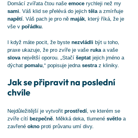
Domácí zvířata čtou naše
emoce
rychleji než my
sami
. Váš klid se přelévá do jejich
těla
a zmírňuje
napětí
. Váš pach je pro ně
maják
, který říká, že je
vše v
pořádku
.
I když máte pocit, že byste
nezvládli
být u toho,
praxe ukazuje, že pro zvíře je vaše
ruka
a vaše
slova
největší oporou. „Stačí
šeptat
jejich jméno a
dýchat
pomalu
,“ popisuje jedna
sestra
z kliniky.
Jak se připravit na poslední
chvíle
Nejdůležitější je vytvořit
prostředí
, ve kterém se
zvíře cítí
bezpečně
. Měkká deka, tlumené
světlo
a
zavřené
okno
proti průvanu umí divy.