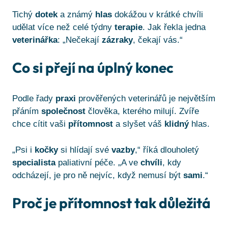
Tichý
dotek
a známý
hlas
dokážou v krátké chvíli
udělat více než celé týdny
terapie
. Jak řekla jedna
veterinářka
: „Nečekají
zázraky
, čekají vás.“
Co si přejí na úplný konec
Podle řady
praxi
prověřených veterinářů je největším
přáním
společnost
člověka, kterého milují. Zvíře
chce cítit vaši
přítomnost
a slyšet váš
klidný
hlas.
„Psi i
kočky
si hlídají své
vazby
,“ říká dlouholetý
specialista
paliativní péče. „A ve
chvíli
, kdy
odcházejí, je pro ně nejvíc, když nemusí být
sami
.“
Proč je přítomnost tak důležitá