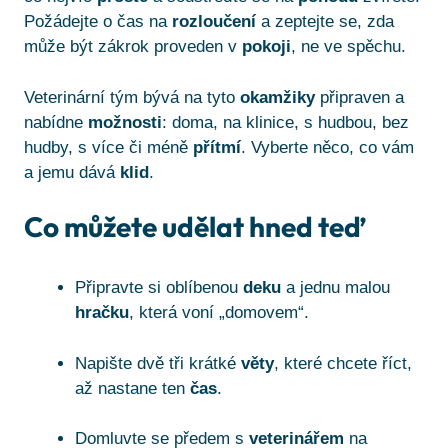
Požádejte o čas na
rozloučení
a zeptejte se, zda
může být zákrok proveden v
pokoji
, ne ve spěchu.
Veterinární tým bývá na tyto
okamžiky
připraven a
nabídne
možnosti
: doma, na klinice, s hudbou, bez
hudby, s více či méně
přítmí
. Vyberte něco, co vám
a jemu dává
klid
.
Co můžete udělat hned teď
Připravte si oblíbenou
deku
a jednu malou
hračku
, která voní „domovem“.
Napište dvě tři krátké
věty
, které chcete říct,
až nastane ten
čas
.
Domluvte se předem s
veterinářem
na