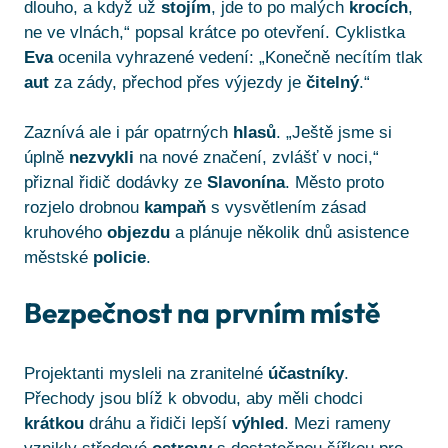
dlouho, a když už
stojím
, jde to po malých
krocích
,
ne ve vlnách,“ popsal krátce po otevření. Cyklistka
Eva
ocenila vyhrazené vedení: „Konečně necítím tlak
aut
za zády, přechod přes výjezdy je
čitelný
.“
Zaznívá ale i pár opatrných
hlasů
. „Ještě jsme si
úplně
nezvykli
na nové značení, zvlášť v noci,“
přiznal řidič dodávky ze
Slavonína
. Město proto
rozjelo drobnou
kampaň
s vysvětlením zásad
kruhového
objezdu
a plánuje několik dnů asistence
městské
policie
.
Bezpečnost na prvním místě
Projektanti mysleli na zranitelné
účastníky
.
Přechody jsou blíž k obvodu, aby měli chodci
krátkou
dráhu a řidiči lepší
výhled
. Mezi rameny