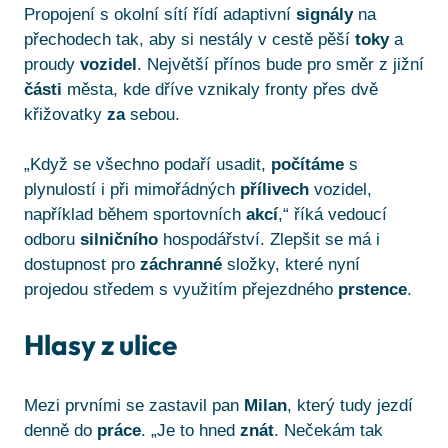
Propojení s okolní sítí řídí adaptivní
signály
na
přechodech tak, aby si nestály v cestě pěší
toky
a
proudy
vozidel
. Největší přínos bude pro směr z jižní
části
města, kde dříve vznikaly fronty přes dvě
křižovatky
za
sebou.
„Když se všechno podaří usadit,
počítáme
s
plynulostí i při mimořádných
přílivech
vozidel,
například během sportovních
akcí
,“ říká vedoucí
odboru
silničního
hospodářství. Zlepšit se má i
dostupnost pro
záchranné
složky, které nyní
projedou středem s využitím přejezdného
prstence
.
Hlasy z ulice
Mezi prvními se zastavil pan
Milan
, který tudy jezdí
denně do
práce
. „Je to hned
znát
. Nečekám tak