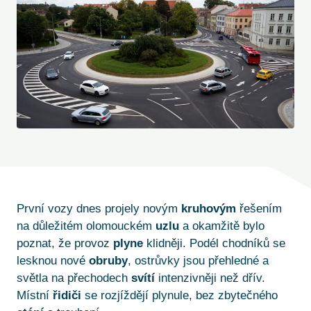
První vozy dnes projely novým
kruhovým
řešením
na důležitém olomouckém
uzlu
a okamžitě bylo
poznat, že provoz
plyne
klidněji. Podél chodníků se
lesknou nové
obruby
, ostrůvky jsou přehledné a
světla na přechodech
svítí
intenzivněji než dřív.
Místní
řidiči
se rozjíždějí plynule, bez zbytečného