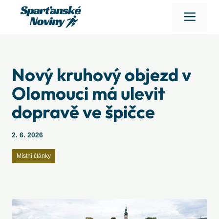
Přeskočit
Men
na
obsah
Nový kruhový objezd v
Olomouci má ulevit
dopravě ve špičce
2. 6. 2026
Místní články