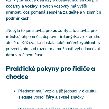
vznikly středové
ostrovy
s dostatečnou šířkou pro
kočárky a
vozíky
. Povrch vozovky má vyšší
drsnost
, což pomáhá zejména za deště a v zimních
podmínkách
.
„Nebyla to jen stavba pro
auta
. Byla to stavba pro
město
,“ připomněla dopravní
inženýrka
z externího
ateliéru. Křižovatka dostala také měření
rychlosti
s
preventivním zobrazením a možností vyhodnocovat
data
v reálném čase.
Praktické pokyny pro řidiče a
chodce
Přednost mají vozidla již jedoucí v
okruhu
,
sledujte vodicí
čáry
a svislé značky.