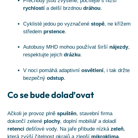
Přechody jsou zvýšené, počítejte s nižší
rychlostí
a delší brzdnou
dráhou
.
Cyklisté jedou po vyznačené
stopě
, ne křížem
středem
prstence
.
Autobusy MHD mohou používat širší
nájezdy
,
respektujte jejich
drázku
.
V noci pomáhá adaptivní
osvětlení
, i tak držte
bezpečný
odstup
.
Co se bude dolaďovat
Ačkoli je provoz plně
spuštěn
, stavební firma
dokončí zelené
plochy
, doplní mobiliář a doladí
retenci
dešťové vody. Na jaře přibude nízká
zeleň
,
která zvýší čitelnost okrajů a zlepší
mikroklima
.