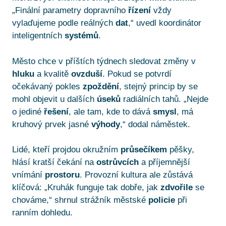
„Finální parametry dopravního
řízení
vždy
vylaďujeme podle reálných
dat
,“ uvedl koordinátor
inteligentních
systémů
.
Město chce v příštích týdnech sledovat změny v
hluku
a kvalitě
ovzduší
. Pokud se potvrdí
očekávaný pokles
zpoždění
, stejný princip by se
mohl objevit u dalších
úseků
radiálních tahů. „Nejde
o jediné
řešení
, ale tam, kde to dává
smysl
, má
kruhový prvek jasné
výhody
,“ dodal náměstek.
Lidé, kteří projdou okružním
průsečíkem
pěšky,
hlásí kratší čekání na
ostrůvcích
a příjemnější
vnímání
prostoru
. Provozní kultura ale zůstává
klíčová: „Kruhák funguje tak dobře, jak
zdvořile
se
chováme,“ shrnul strážník městské
policie
při
ranním dohledu.