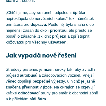
stání
a troubení.
„Chtěli jsme, aby se ranní i odpolední
špička
nepřeklápěla do nervózních kolon,“ řekl náměstek
primátora pro
dopravu
. Podle něj byla snaha o co
nejmenší zásah do okolí
prioritou
, ale přesto se
podařilo zásadně „zklidnit
průjezd
a zpřístupnit
křižovatku pro všechny
uživatele
“.
Jak vypadá nové řešení
Středový prstenec je
nižší
, široký tak, aby zvládl i
průjezd
autobusů
a zásobovacích vozidel. Vnější
věnec doplňují
bezpečné
výjezdy, u nichž je jasně
značena
přednost
v jízdě. Na okrajích se objevují
krátké
odbočovací
pruhy pro směr k obchodní zóně
a k přilehlým
sídlištím
.