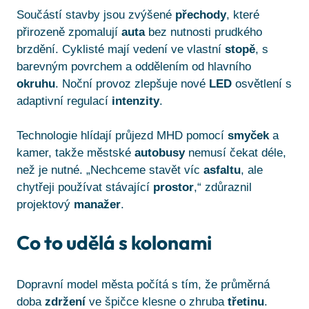
Součástí stavby jsou zvýšené
přechody
, které
přirozeně zpomalují
auta
bez nutnosti prudkého
brzdění. Cyklisté mají vedení ve vlastní
stopě
, s
barevným povrchem a oddělením od hlavního
okruhu
. Noční provoz zlepšuje nové
LED
osvětlení s
adaptivní regulací
intenzity
.
Technologie hlídají průjezd MHD pomocí
smyček
a
kamer, takže městské
autobusy
nemusí čekat déle,
než je nutné. „Nechceme stavět víc
asfaltu
, ale
chytřeji používat stávající
prostor
,“ zdůraznil
projektový
manažer
.
Co to udělá s kolonami
Dopravní model města počítá s tím, že průměrná
doba
zdržení
ve špičce klesne o zhruba
třetinu
.