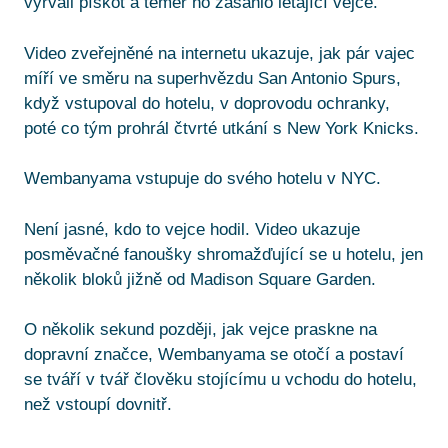
vyřvali pískot a téměř ho zasáhlo létající vejce.
Video zveřejněné na internetu ukazuje, jak pár vajec
míří ve směru na superhvězdu San Antonio Spurs,
když vstupoval do hotelu, v doprovodu ochranky,
poté co tým prohrál čtvrté utkání s New York Knicks.
Wembanyama vstupuje do svého hotelu v NYC.
Není jasné, kdo to vejce hodil. Video ukazuje
posměvačné fanoušky shromažďující se u hotelu, jen
několik bloků jižně od Madison Square Garden.
O několik sekund později, jak vejce praskne na
dopravní značce, Wembanyama se otočí a postaví
se tváří v tvář člověku stojícímu u vchodu do hotelu,
než vstoupí dovnitř.