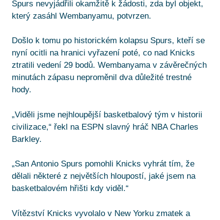
Spurs nevyjádřili okamžitě k žádosti, zda byl objekt,
který zasáhl Wembanyamu, potvrzen.
Došlo k tomu po historickém kolapsu Spurs, kteří se
nyní ocitli na hranici vyřazení poté, co nad Knicks
ztratili vedení 29 bodů. Wembanyama v závěrečných
minutách zápasu neproměnil dva důležité trestné
hody.
„Viděli jsme nejhloupější basketbalový tým v historii
civilizace,“ řekl na ESPN slavný hráč NBA Charles
Barkley.
„San Antonio Spurs pomohli Knicks vyhrát tím, že
dělali některé z největších hloupostí, jaké jsem na
basketbalovém hřišti kdy viděl.“
Vítězství Knicks vyvolalo v New Yorku zmatek a