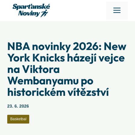
Přeskočit
Men
na
obsah
NBA novinky 2026: New
York Knicks házejí vejce
na Viktora
Wembanyamu po
historickém vítězství
23. 6. 2026
Basketbal