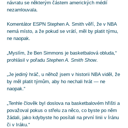
návratu se některým částem amerických médií
nezamlouvala.
Komentátor ESPN Stephen A. Smith věří, že v NBA
nemá místo, a že pokud se vrátí, měl by platit týmu,
ne naopak.
„Myslím, že Ben Simmons je basketbalová obluda,“
prohlásil v pořadu
Stephen A. Smith Show
.
„Je jediný hráč, u něhož jsem v historii NBA viděl, že
by měl platit týmům, aby ho nechali hrát — ne
naopak.“
„Tenhle člověk byl doslova na basketbalovém hřišti a
považoval pokus o střelu za něco, co byste po něm
žádali, jako kdybyste ho posílali na první linii v Íránu
či v Iráku.“