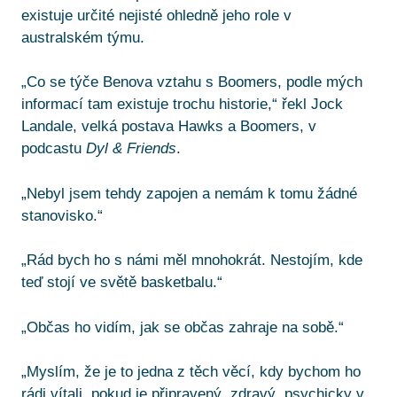
existuje určité nejisté ohledně jeho role v
australském týmu.
„Co se týče Benova vztahu s Boomers, podle mých
informací tam existuje trochu historie,“ řekl Jock
Landale, velká postava Hawks a Boomers, v
podcastu
Dyl & Friends
.
„Nebyl jsem tehdy zapojen a nemám k tomu žádné
stanovisko.“
„Rád bych ho s námi měl mnohokrát. Nestojím, kde
teď stojí ve světě basketbalu.“
„Občas ho vidím, jak se občas zahraje na sobě.“
„Myslím, že je to jedna z těch věcí, kdy bychom ho
rádi vítali, pokud je připravený, zdravý, psychicky v