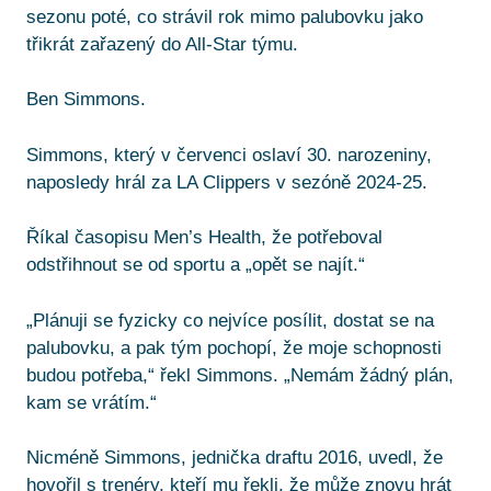
sezonu poté, co strávil rok mimo palubovku jako
třikrát zařazený do All-Star týmu.
Ben Simmons.
Simmons, který v červenci oslaví 30. narozeniny,
naposledy hrál za LA Clippers v sezóně 2024-25.
Říkal časopisu Men’s Health, že potřeboval
odstřihnout se od sportu a „opět se najít.“
„Plánuji se fyzicky co nejvíce posílit, dostat se na
palubovku, a pak tým pochopí, že moje schopnosti
budou potřeba,“ řekl Simmons. „Nemám žádný plán,
kam se vrátím.“
Nicméně Simmons, jednička draftu 2016, uvedl, že
hovořil s trenéry, kteří mu řekli, že může znovu hrát