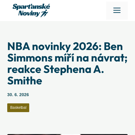
Přeskočit
Men
na
obsah
NBA novinky 2026: Ben
Simmons míří na návrat;
reakce Stephena A.
Smithe
30. 6. 2026
Basketbal