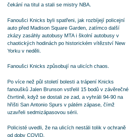
čekání na titul a stali se mistry NBA.
Fanoušci Knicks byli spatřeni, jak rozbíjejí policejní
auto před Madison Square Garden, zatímco další
zkázy zasáhly autobusy MTA i školní autobusy v
chaotických hodinách po historickém vítězství New
Yorku v neděli.
Fanoušci Knicks způsobují na ulicích chaos.
Po více než půl století bolesti a trápení Knicks
fanoušků Jalen Brunson vstřelil 15 bodů v závěrečné
čtvrtině, když se dostali ze zad, a vyhráli 94-90 na
hřišti San Antonio Spurs v pátém zápase, čímž
uzavřeli sedmizápasovou sérii.
Policisté uvedli, že na ulicích nestáli tolik v ochraně
od doby COVID.