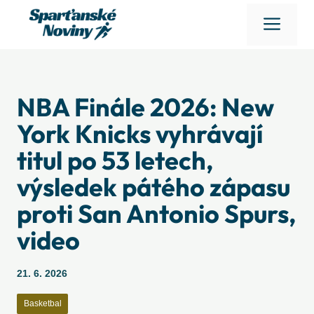
Přeskočit
Men
na
obsah
NBA Finále 2026: New
York Knicks vyhrávají
titul po 53 letech,
výsledek pátého zápasu
proti San Antonio Spurs,
video
21. 6. 2026
Basketbal