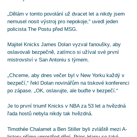
„Dělám v tomto povolání už dvacet let a nikdy jsem
nemusel nosit výstroj pro nepokoje,“ uvedl jeden
policista The Postu před MSG.
Majitel Knicks James Dolan vyzval fanoušky, aby
oslavovali bezpečně, zatímco si užíval své první
mistrovství v San Antoniu s týmem.
„Chceme, aby dnes večer byl v New Yorku každý v
bezpečí,“ řekl Dolan novinářům na tiskové konferenci
po zápase. „OK, oslavujte, ale buďte v bezpečí.“
Je to první triumf Knicks v NBA za 53 let a hvězdná
řada hostů nebyla nikdy tak hvězdná.
Timothée Chalamet a Ben Stiller byli zvláště mezi A-
listery přímo uprostřed dění. Princ Harry se také