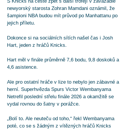
S Knicks na cestě zpět s další trofejí v zavazadle
newyorský starosta Zohran Mamdani oznámil, že
šampioni NBA budou mít průvod po Manhattanu po
jejich příletu.
Dokonce si na sociálních sítích našel čas i Josh
Hart, jeden z hráčů Knicks.
Hart měl v finále průměrně 7,6 bodu, 9,8 doskoků a
4,6 asistence.
Ale pro ostatní hráče v lize to nebylo jen zábavné a
herní. Superhvězda Spurs Victor Wembanyama
Netrefil poslední střelu finále 2026 a okamžitě se
vydal rovnou do šatny v porážce.
„Bolí to. Ale neuteču od toho,“ řekl Wembanyama
poté, co se s žádným z vítězných hráčů Knicks